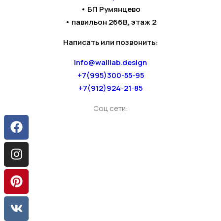
• БП Румянцево
• павильон 266В, этаж 2
Написать или позвонить:
info@walllab.design
+7(995)300-55-95
+7(912)924-21-85
Соц сети: